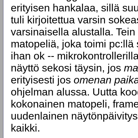
erityisen hankalaa, sillä su
tuli kirjoitettua varsin soke
varsinaisella alustalla. Tei
matopeliä, joka toimi pc:llä
ihan ok -- mikrokontrollerill
näyttö sekosi täysin, jos
mat
erityisesti jos
omenan paika
ohjelman alussa. Uutta kood
kokonainen matopeli, frameb
uudenlainen näytönpäivitysru
kaikki.