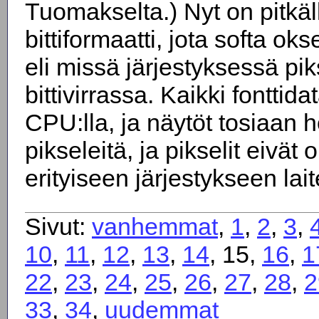
Tuomakselta.) Nyt on pitkäll
bittiformaatti, jota softa oks
eli missä järjestyksessä pik
bittivirrassa. Kaikki fonttida
CPU:lla, ja näytöt tosiaan h
pikseleitä, ja pikselit eivät 
erityiseen järjestykseen lait
Sivut:
vanhemmat
,
1
,
2
,
3
,
10
,
11
,
12
,
13
,
14
, 15,
16
,
1
22
,
23
,
24
,
25
,
26
,
27
,
28
,
2
33
,
34
,
uudemmat