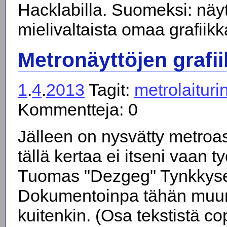
Hacklabilla. Suomeksi: näy
mielivaltaista omaa grafiik
Metronäyttöjen grafii
1
.
4
.
2013
Tagit:
metrolaituri
Kommentteja: 0
Jälleen on nysvätty metroas
tällä kertaa ei itseni vaan t
Tuomas "Dezgeg" Tynkkyse
Dokumentoinpa tähän muun
kuitenkin. (Osa tekstistä c