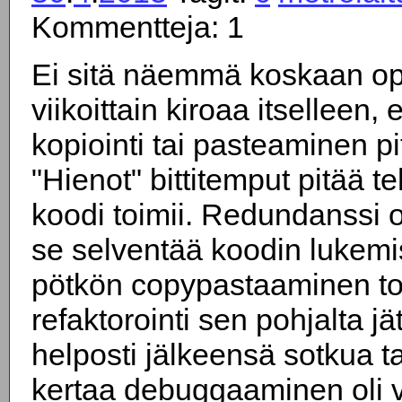
Kommentteja: 1
Ei sitä näemmä koskaan opi
viikoittain kiroaa itselleen, 
kopiointi tai pasteaminen pit
"Hienot" bittitemput pitää t
koodi toimii. Redundanssi 
se selventää koodin lukem
pötkön copypastaaminen toi
refaktorointi sen pohjalta jä
helposti jälkeensä sotkua ta
kertaa debuggaaminen oli v