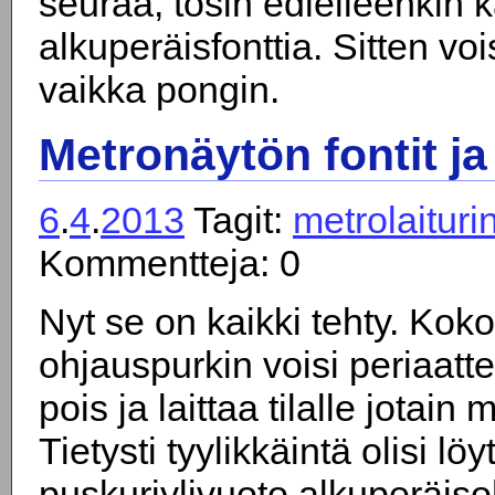
seuraa, tosin edlelleenkin 
alkuperäisfonttia. Sitten voi
vaikka pongin.
Metronäytön fontit ja
6
.
4
.
2013
Tagit:
metrolaituri
Kommentteja: 0
Nyt se on kaikki tehty. Kok
ohjauspurkin voisi periaatt
pois ja laittaa tilalle jotai
Tietysti tyylikkäintä olisi löy
puskuriylivuoto alkuperäiso