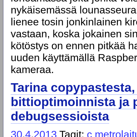
nykäisemässä lounasseurak
lienee tosin jonkinlainen k
vastaan, koska jokainen si
kötöstys on ennen pitkää ha
uuden käyttämällä Raspberr
kameraa.
Tarina copypastesta,
bittioptimoinnista ja 
debugsessioista
30
.
4
.
2013
Tagit:
c
metrolait