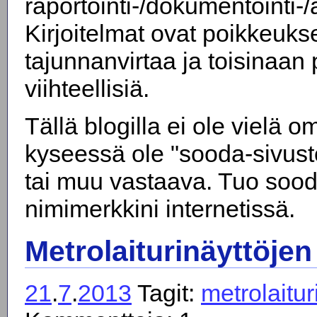
raportointi-/dokumentointi-/a
Kirjoitelmat ovat poikkeuks
tajunnanvirtaa ja toisinaan p
viihteellisiä.
Tällä blogilla ei ole vielä 
kyseessä ole "sooda-sivust
tai muu vastaava. Tuo sood
nimimerkkini internetissä.
Metrolaiturinäyttöje
21
.
7
.
2013
Tagit:
metrolaitur