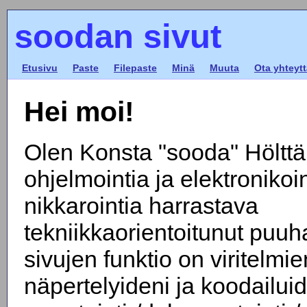
soodan sivut
Etusivu
Paste
Filepaste
Minä
Muuta
Ota yhteytt
Hei moi!
Olen Konsta "sooda" Hölttä
ohjelmointia ja elektronikoin
nikkarointia harrastava
tekniikkaorientoitunut puu
sivujen funktio on viritelmie
näpertelyideni ja koodailui