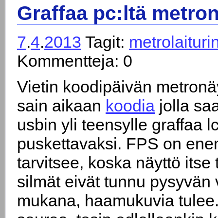
Graffaa pc:ltä metron
7
.
4
.
2013
Tagit:
metrolaituri
Kommentteja: 0
Vietin koodipäivän metronä
sain aikaan
koodia
jolla saa
usbin yli teensylle graffaa l
puskettavaksi. FPS on en
tarvitsee, koska näyttö itse 
silmät eivät tunnu pysyvän
mukana, haamukuvia tulee. 