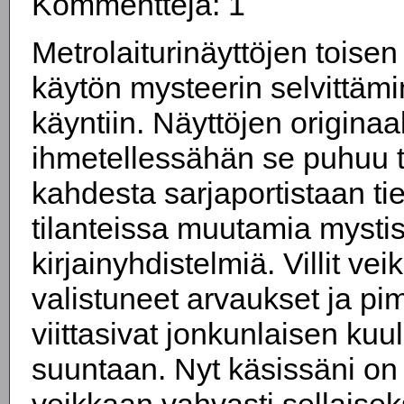
Kommentteja: 1
Metrolaiturinäyttöjen toisen
käytön mysteerin selvittäm
käyntiin. Näyttöjen originaa
ihmetellessähän se puhuu 
kahdesta sarjaportistaan ti
tilanteissa muutamia mystis
kirjainyhdistelmiä. Villit ve
valistuneet arvaukset ja pim
viittasivat jonkunlaisen kuu
suuntaan. Nyt käsissäni on 
veikkaan vahvasti sellaiseks