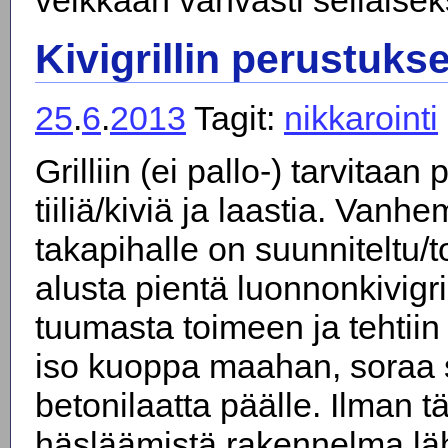
Kivigrillin perustukse
25
.
6
.
2013
Tagit:
nikkarointi
Grilliin (ei pallo-) tarvitaan
tiiliä/kiviä ja laastia. Vanh
takapihalle on suunniteltu/t
alusta pientä luonnonkivigril
tuumasta toimeen ja tehtiin 
iso kuoppa maahan, soraa 
betonilaatta päälle. Ilman tä
häsläämistä rakennelma lä