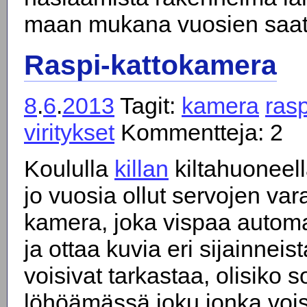
maan mukana vuosien saat
Raspi-kattokamera
8
.
6
.
2013
Tagit:
kamera
ras
viritykset
Kommentteja: 2
Koululla
killan
kiltahuoneell
jo vuosia ollut servojen va
kamera, joka vispaa automa
ja ottaa kuvia eri sijainneista,
voisivat tarkastaa, olisiko s
löhöämässä joku jonka voi