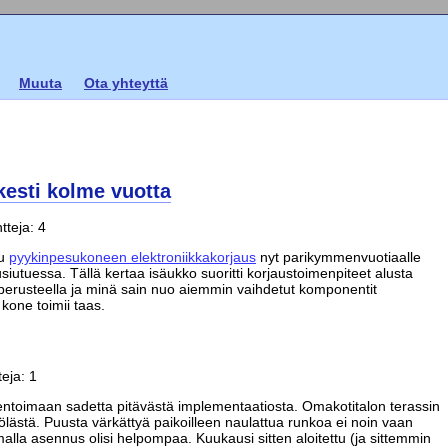
Muuta
Ota yhteyttä
kesti kolme vuotta
teja: 4
tu
pyykinpesukoneen elektroniikkakorjaus
nyt parikymmenvuotiaalle
uusiutuessa. Tällä kertaa isäukko suoritti korjaustoimenpiteet alusta
erusteella ja minä sain nuo aiemmin vaihdetut komponentit
kone toimii taas.
ja: 1
ntoimaan sadetta pitävästä implementaatiosta. Omakotitalon terassin
ölästä. Puusta värkättyä paikoilleen naulattua runkoa ei noin vaan
alla asennus olisi helpompaa. Kuukausi sitten aloitettu (ja sittemmin