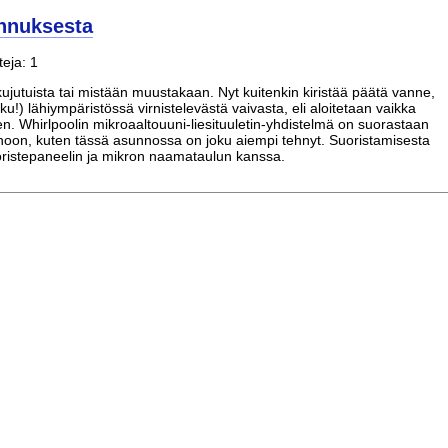
ennuksesta
eja: 1
kujutuista tai mistään muustakaan. Nyt kuitenkin kiristää päätä vanne,
u!) lähiympäristössä virnistelevästä vaivasta, eli aloitetaan vaikka
ten. Whirlpoolin mikroaaltouuni-liesituuletin-yhdistelmä on suorastaan
inoon, kuten tässä asunnossa on joku aiempi tehnyt. Suoristamisesta
koristepaneelin ja mikron naamataulun kanssa.