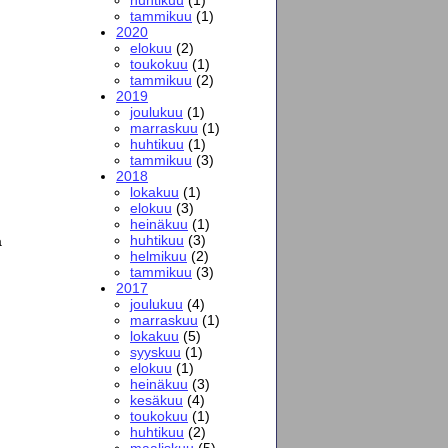
tammikuu
(1)
2020
elokuu
(2)
toukokuu
(1)
tammikuu
(2)
2019
joulukuu
(1)
marraskuu
(1)
huhtikuu
(1)
tammikuu
(3)
2018
lokakuu
(1)
elokuu
(3)
heinäkuu
(1)
huhtikuu
(3)
ä
helmikuu
(2)
tammikuu
(3)
2017
joulukuu
(4)
marraskuu
(1)
lokakuu
(5)
syyskuu
(1)
elokuu
(1)
heinäkuu
(3)
kesäkuu
(4)
toukokuu
(1)
huhtikuu
(2)
maaliskuu
(5)