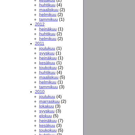
huhtikuu
(4)
maaliskuu
(2)
helmikuu
(2)
tammikuu
(1)
2012
heinäkuu
(1)
huhtikuu
(2)
helmikuu
(2)
2011
joulukuu
(1)
syyskuu
(1)
heinäkuu
(1)
kesäkuu
(1)
toukokuu
(2)
huhtikuu
(4)
maaliskuu
(5)
helmikuu
(1)
tammikuu
(3)
2010
joulukuu
(4)
marraskuu
(2)
lokakuu
(3)
syyskuu
(3)
elokuu
(5)
heinäkuu
(7)
kesäkuu
(3)
toukokuu
(5)
huhtikuu
(2)