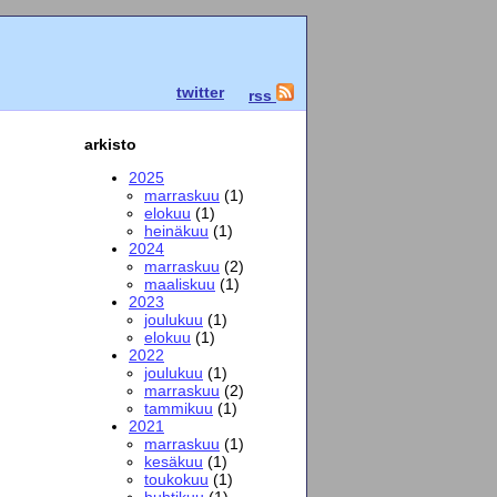
twitter
rss
arkisto
2025
marraskuu
(1)
elokuu
(1)
heinäkuu
(1)
2024
marraskuu
(2)
maaliskuu
(1)
2023
joulukuu
(1)
elokuu
(1)
2022
joulukuu
(1)
marraskuu
(2)
tammikuu
(1)
2021
marraskuu
(1)
kesäkuu
(1)
toukokuu
(1)
huhtikuu
(1)