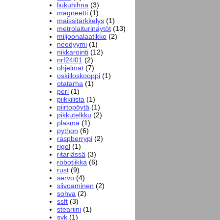
liukuhihna
(3)
magneetti
(1)
maissitärkkelys
(1)
metrolaiturinäytöt
(13)
miljoonalaatikko
(2)
neodyymi
(1)
nikkarointi
(12)
nrf24l01
(2)
ohjelmat
(7)
oskilloskooppi
(1)
otatarha
(1)
perl
(1)
piikkilista
(1)
piirtopöytä
(1)
pikkutelkku
(2)
plasma
(1)
python
(6)
raspberrypi
(2)
rigol
(1)
ritariässä
(3)
robotiikka
(6)
rust
(9)
servo
(4)
siivoaminen
(2)
sohva
(2)
ssft
(3)
steariini
(1)
syk
(1)