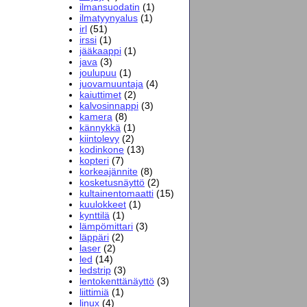
ilmansuodatin
(1)
ilmatyynyalus
(1)
irl
(51)
irssi
(1)
jääkaappi
(1)
java
(3)
joulupuu
(1)
juovamuuntaja
(4)
kaiuttimet
(2)
kalvosinnappi
(3)
kamera
(8)
kännykkä
(1)
kiintolevy
(2)
kodinkone
(13)
kopteri
(7)
korkeajännite
(8)
kosketusnäyttö
(2)
kultainentomaatti
(15)
kuulokkeet
(1)
kynttilä
(1)
lämpömittari
(3)
läppäri
(2)
laser
(2)
led
(14)
ledstrip
(3)
lentokenttänäyttö
(3)
liittimiä
(1)
linux
(4)