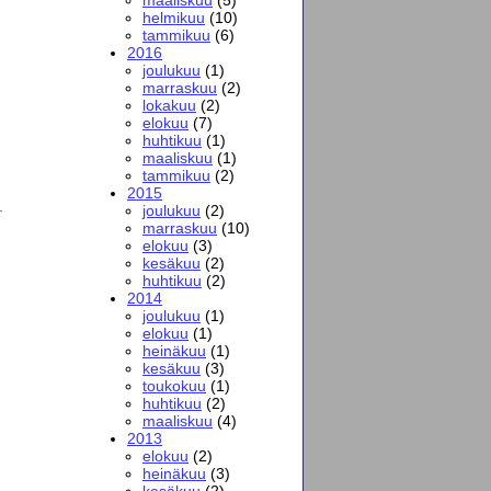
helmikuu
(10)
tammikuu
(6)
2016
joulukuu
(1)
marraskuu
(2)
lokakuu
(2)
elokuu
(7)
huhtikuu
(1)
maaliskuu
(1)
tammikuu
(2)
2015
joulukuu
(2)
marraskuu
(10)
elokuu
(3)
kesäkuu
(2)
huhtikuu
(2)
2014
joulukuu
(1)
elokuu
(1)
heinäkuu
(1)
kesäkuu
(3)
toukokuu
(1)
huhtikuu
(2)
maaliskuu
(4)
2013
elokuu
(2)
heinäkuu
(3)
kesäkuu
(2)