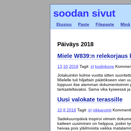
soodan sivut
Etusivu
Paste
Filepaste
Minä
Päiväys 2018
Miele W839:n relekorjaus 
13
.
10
.
2018
Tagit:
irl
kodinkone
Komment
Jotakuinkin kolme vuotta sitten suoritet
Mielelle tuli hiljattain päätökseen vian 
loppuun itse aiemman dokumentoinnin p
tarkasteltavaksi. Sama vika kyseessä ja 
Uusi valokate terassille
10
.
8
.
2018
Tagit:
irl
nikkarointi
Kommentte
Sadekuuropäivä inspiroi viimein dokume
katteen uusiminen on helppoa, joskin ty
heivaa pois yläilmoista vaikka matalamm