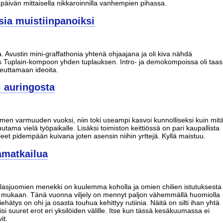
 päivän mittaisella nikkaroinnilla vanhempien pihassa.
ia muistiinpanoiksi
. Avustin mini-graffathonia yhtenä ohjaajana ja oli kiva nähdä
aas Tuplain-kompoon yhden tuplauksen. Intro- ja demokompoissa oli taas
oteuttamaan ideoita.
i auringosta
siemen varmuuden vuoksi, niin toki useampi kasvoi kunnolliseksi kuin mit
utama vielä työpaikalle. Lisäksi toimiston keittiössä on pari kaupallista
leet pidempään kuivana joten asensin niihin yrttejä. Kyllä maistuu.
amatkailua
lasjuomien menekki on kuulemma koholla ja omien chilien istutuksesta
ni mukaan. Tänä vuonna viljely on mennyt paljon vähemmällä huomiolla
ehätys on ohi ja osasta touhua kehittyy rutiinia. Näitä on silti ihan yhtä
si suuret erot eri yksilöiden välille. Itse kun tässä kesäkuumassa ei
it.