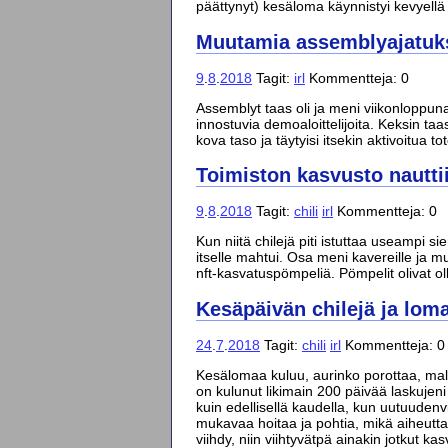
päättynyt) kesäloma käynnistyi kevyellä
Muutamia assemblyajatuks
9
.
8
.
2018
Tagit:
irl
Kommentteja: 0
Assemblyt taas oli ja meni viikonloppuna
innostuvia demoaloittelijoita. Keksin t
kova taso ja täytyisi itsekin aktivoitua t
Toimiston kasvusto nautti
9
.
8
.
2018
Tagit:
chili
irl
Kommentteja: 0
Kun niitä chilejä piti istuttaa useampi 
itselle mahtui. Osa meni kavereille ja mu
nft-kasvatuspömpeliä. Pömpelit olivat ol
Kesäpäivän chilejä ja lom
24
.
7
.
2018
Tagit:
chili
irl
Kommentteja: 0
Kesälomaa kuluu, aurinko porottaa, mal
on kulunut likimain 200 päivää laskuje
kuin edellisellä kaudella, kun uutuudenvi
mukavaa hoitaa ja pohtia, mikä aiheuttai
viihdy, niin viihtyvätpä ainakin jotkut kasv