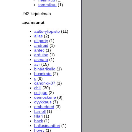
tammikuu
(1)
242 kirjotelmaa.
avainsanat
aalto-yliopisto
(11)
allas
(2)
altparty
(1)
android
(1)
antec
(1)
arduino
(1)
asmato
(1)
avr
(15)
binäärikello
(1)
buspirate
(2)
c
(9)
canon-x-07
(1)
chili
(30)
coilgun
(2)
demoskene
(8)
dyykkaus
(7)
embedded
(3)
farnell
(1)
fillari
(1)
hack
(1)
hallusinaattori
(1)
höyry
(1)