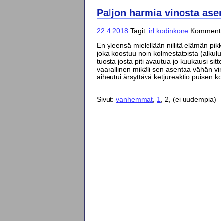
Paljon harmia vinosta as
22
.
4
.
2018
Tagit:
irl
kodinkone
Kommentt
En yleensä mielellään nillitä elämän pik
joka koostuu noin kolmestatoista (alkuluk
tuosta josta piti avautua jo kuukausi sit
vaarallinen mikäli sen asentaa vähän v
aiheutui ärsyttävä ketjureaktio puisen 
Sivut:
vanhemmat
,
1
, 2, (ei uudempia)