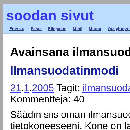
soodan sivut
Etusivu
Paste
Filepaste
Minä
Muuta
Ota yhteytt
Avainsana ilmansuod
Ilmansuodatinmodi
21
.
1
.
2005
Tagit:
ilmansuoda
Kommentteja: 40
Säädin siis oman ilmansuo
tietokoneeseeni. Kone on lat