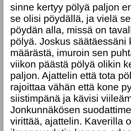
sinne kertyy pölyä paljon 
se olisi pöydällä, ja vielä se
pöydän alla, missä on tava
pölyä. Joskus säätäessäni 
määrästä, imuroin sen puht
viikon päästä pölyä olikin k
paljon. Ajattelin että tota p
rajoittaa vähän että kone py
siistimpänä ja kävisi viile
Jonkunnäkösen suodattimen
virittää, ajattelin. Kaverilla 