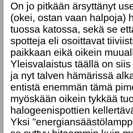
On jo pitkään ärsyttänyt us
(okei, ostan vaan halpoja)
tuossa katossa, sekä se ett
spotteja eli osoittavat tiivii
paikkaan eikä oikein muual
Yleisvalaistus täällä on siis
ja nyt talven hämärissä alk
entistä enemmän tämä pim
myöskään oikein tykkää tu
halogeenispottien kellertäv
Yksi "energiansäästölamppu