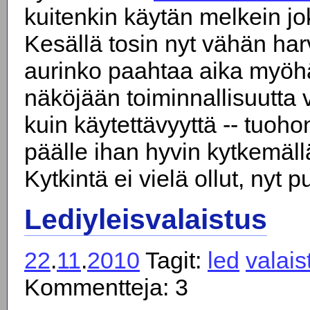
kuitenkin käytän melkein jo
Kesällä tosin nyt vähän ha
aurinko paahtaa aika myöh
näköjään toiminnallisuutt
kuin käytettävyyttä -- tuoho
päälle ihan hyvin kytkemäll
Kytkintä ei vielä ollut, nyt 
Lediyleisvalaistus
22
.
11
.
2010
Tagit:
led
valais
Kommentteja: 3