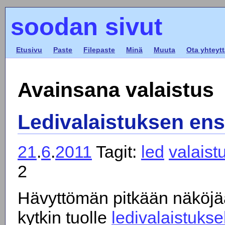
soodan sivut
Etusivu
Paste
Filepaste
Minä
Muuta
Ota yhteytt
Avainsana valaistus
Ledivalaistuksen ens
21
.
6
.
2011
Tagit:
led
valaist
2
Hävyttömän pitkään näköjä
kytkin tuolle
ledivalaistukse