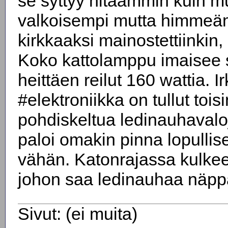
se syttyy hitaammin kuin m
valkoisempi mutta himmeä
kirkkaaksi mainostettiinkin, s
Koko kattolamppu imaisee s
heittäen reilut 160 wattia. I
#elektroniikka on tullut tois
pohdiskeltua ledinauhavaloj
paloi omakin pinna lopullises
vähän. Katonrajassa kulkee
johon saa ledinauhaa näppä
Sivut: (ei muita)