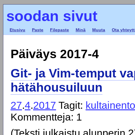
soodan sivut
Etusivu
Paste
Filepaste
Minä
Muuta
Ota yhteytt
Päiväys 2017-4
Git- ja Vim-temput v
hätähousuiluun
27
.
4
.
2017
Tagit:
kultainent
Kommentteja: 1
(Teksti julkaistu alunperin 