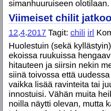
simanhuuruiseen olotilaan.
Viimeiset chilit jatko
12
.
4
.
2017
Tagit:
chili
irl
Kom
Huolestuin (sekä kyllästyin)
ekoissa ruukuissa hengaavi
hitauteen ja siirsin nekin 
siinä toivossa että uudessa
vaikka lisää ravinteita tai ju
innostuisi. Vähän muita he
noilla näytti olevan, mutta 