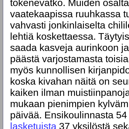
tokenevatko. Muiden osalta 
vaatekaapissa ruuhkassa t
vahvasti jonkinlaiselta chili
lehtiä koskettaessa. Täytyisi
saada kasveja aurinkoon ja
päästä varjostamasta toisi
myös kunnollisen kirjanpido
koska kivahan näitä on seu
kaiken ilman muistiinpanoja
mukaan pienimpien kylvämi
päivää. Ensikoulinnasta 54
lasketuista
37 yksilöstä sek