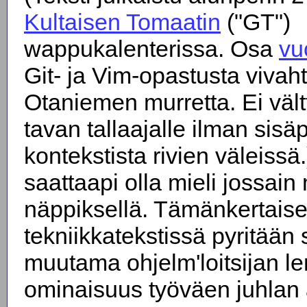
Kultaisen Tomaatin
("GT")
wappukalenterissa. Osa
vu
Git- ja Vim-opastusta vivaht
Otaniemen murretta. Ei väl
tavan tallaajalle ilman sisäpi
kontekstista rivien väleiss
saattaapi olla mieli jossain
näppiksellä. Tämänkertais
tekniikkatekstissä pyritää
muutama ohjelm'loitsijan l
ominaisuus työväen juhlan