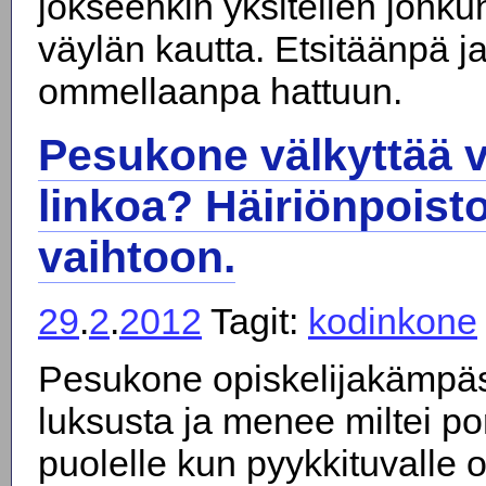
jokseenkin yksitellen jonk
väylän kautta. Etsitäänpä j
ommellaanpa hattuun.
Pesukone välkyttää v
linkoa? Häiriönpois
vaihtoon.
29
.
2
.
2012
Tagit:
kodinkone
Pesukone opiskelijakämpäs
luksusta ja menee miltei p
puolelle kun pyykkituvalle o