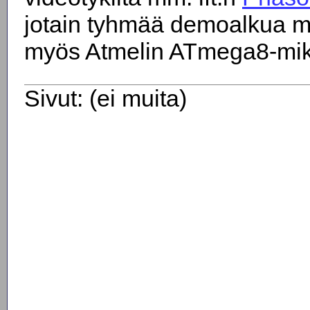
jotain tyhmää demoalkua mi
myös Atmelin ATmega8-mikro
Sivut: (ei muita)