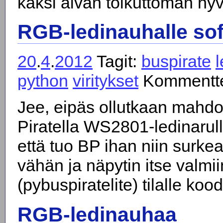
kaksi aivan tolkuttoman hyv
RGB-ledinauhalle so
20
.
4
.
2012
Tagit:
buspirate
python
viritykset
Kommentte
Jee, eipäs ollutkaan mahdot
Piratella WS2801-ledinarul
että tuo BP ihan niin surkea o
vähän ja näpytin itse valmii
(pybuspiratelite) tilalle koo
RGB-ledinauhaa