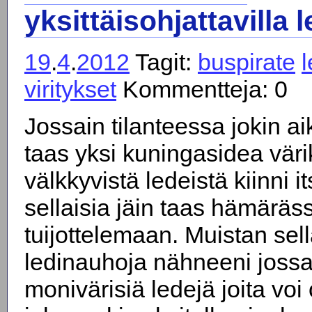
yksittäisohjattavilla l
19
.
4
.
2012
Tagit:
buspirate
viritykset
Kommentteja: 0
Jossain tilanteessa jokin ai
taas yksi kuningasidea väri
välkkyvistä ledeistä kiinni i
sellaisia jäin taas hämäräs
tuijottelemaan. Muistan sell
ledinauhoja nähneeni jossai
monivärisiä ledejä joita voi