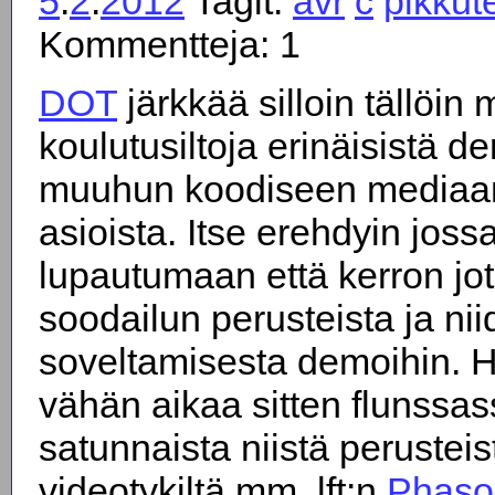
5
.
2
.
2012
Tagit:
avr
c
pikkut
Kommentteja: 1
DOT
järkkää silloin tällöin
koulutusiltoja erinäisistä d
muuhun koodiseen mediaan l
asioista. Itse erehdyin jos
lupautumaan että kerron jot
soodailun perusteista ja ni
soveltamisesta demoihin. Hö
vähän aikaa sitten flunssas
satunnaista niistä perusteis
videotykiltä mm. lft:n
Phaso