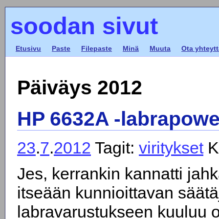
soodan sivut
Etusivu
Paste
Filepaste
Minä
Muuta
Ota yhteytt
Päiväys 2012
HP 6632A -labrapowe
23
.
7
.
2012
Tagit:
viritykset
K
Jes, kerrankin kannatti jahk
itseään kunnioittavan säätä
labravarustukseen kuuluu o