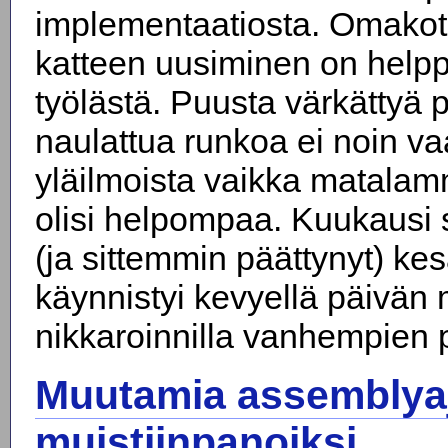
implementaatiosta. Omakoti
katteen uusiminen on helpp
työlästä. Puusta värkättyä p
naulattua runkoa ei noin v
yläilmoista vaikka matala
olisi helpompaa. Kuukausi si
(ja sittemmin päättynyt) ke
käynnistyi kevyellä päivän m
nikkaroinnilla vanhempien 
Muutamia assemblyaj
muistiinpanoiksi