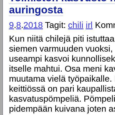
auringosta
9
.
8
.
2018
Tagit:
chili
irl
Komm
Kun niitä chilejä piti istutt
siemen varmuuden vuoksi, n
useampi kasvoi kunnollisek
itselle mahtui. Osa meni kav
muutama vielä työpaikalle. 
keittiössä on pari kaupallist
kasvatuspömpeliä. Pömpelit 
pidempään kuivana joten as