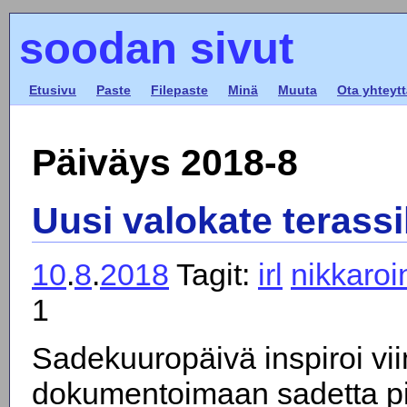
soodan sivut
Etusivu
Paste
Filepaste
Minä
Muuta
Ota yhteytt
Päiväys 2018-8
Uusi valokate terassi
10
.
8
.
2018
Tagit:
irl
nikkaroin
1
Sadekuuropäivä inspiroi vi
dokumentoimaan sadetta pi