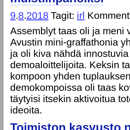
9
.
8
.
2018
Tagit:
irl
Kommentt
Assemblyt taas oli ja meni 
Avustin mini-graffathonia y
ja oli kiva nähdä innostuvia
demoaloittelijoita. Keksin t
kompoon yhden tuplauksen. 
demokompoissa oli taas kov
täytyisi itsekin aktivoitua t
ideoita.
Toimiston kasvusto n