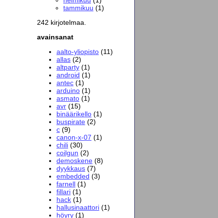
tammikuu
(1)
242 kirjotelmaa.
avainsanat
aalto-yliopisto
(11)
allas
(2)
altparty
(1)
android
(1)
antec
(1)
arduino
(1)
asmato
(1)
avr
(15)
binäärikello
(1)
buspirate
(2)
c
(9)
canon-x-07
(1)
chili
(30)
coilgun
(2)
demoskene
(8)
dyykkaus
(7)
embedded
(3)
farnell
(1)
fillari
(1)
hack
(1)
hallusinaattori
(1)
höyry
(1)