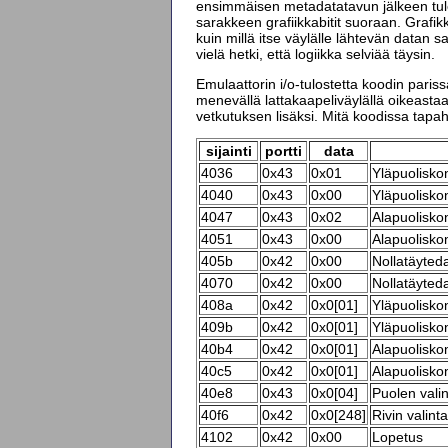
ensimmäisen metadatatavun jälkeen tulee 
sarakkeen grafiikkabitit suoraan. Grafikk
kuin millä itse väylälle lähtevän datan s
vielä hetki, että logiikka selviää täysin.
Emulaattorin i/o-tulostetta koodin parissa
menevällä lattakaapeliväylällä oikeastaa
vetkutuksen lisäksi. Mitä koodissa tapa
sijainti
portti
data
4036
0x43
0x01
Yläpuolisko
4040
0x43
0x00
Yläpuolisko
4047
0x43
0x02
Alapuolisko
4051
0x43
0x00
Alapuolisko
405b
0x42
0x00
Nollatäyteda
4070
0x42
0x00
Nollatäyteda
408a
0x42
0x0[01]
Yläpuoliskon
409b
0x42
0x0[01]
Yläpuoliskon
40b4
0x42
0x0[01]
Alapuoliskon
40c5
0x42
0x0[01]
Alapuoliskon
40e8
0x43
0x0[04]
Puolen vali
40f6
0x42
0x0[248]
Rivin valinta
4102
0x42
0x00
Lopetus