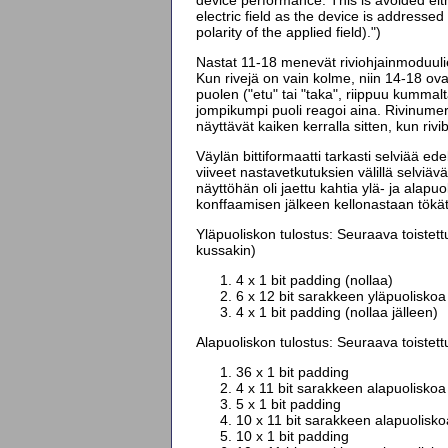
electric field as the device is addressed 
polarity of the applied field).")
Nastat 11-18 menevät riviohjainmoduulien
Kun rivejä on vain kolme, niin 14-18 ova
puolen ("etu" tai "taka", riippuu kummalta
jompikumpi puoli reagoi aina. Rivinumero
näyttävät kaiken kerralla sitten, kun rivibi
Väylän bittiformaatti tarkasti selviää ed
viiveet nastavetkutuksien välillä selviävä
näyttöhän oli jaettu kahtia ylä- ja ala
konffaamisen jälkeen kellonastaan tökät
Yläpuoliskon tulostus: Seuraava toistett
kussakin)
4 x 1 bit padding (nollaa)
6 x 12 bit sarakkeen yläpuoliskoa
4 x 1 bit padding (nollaa jälleen)
Alapuoliskon tulostus: Seuraava toistettu
36 x 1 bit padding
4 x 11 bit sarakkeen alapuoliskoa
5 x 1 bit padding
10 x 11 bit sarakkeen alapuolisko
10 x 1 bit padding