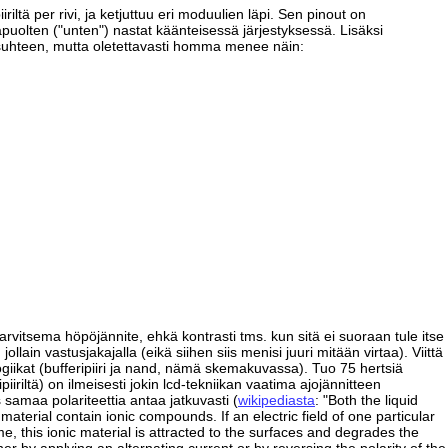
iltä per rivi, ja ketjuttuu eri moduulien läpi. Sen pinout on
apuolten ("unten") nastat käänteisessä järjestyksessä. Lisäksi
uhteen, mutta oletettavasti homma menee näin:
 tarvitsema höpöjännite, ehkä kontrasti tms. kun sitä ei suoraan tule itse
ollain vastusjakajalla (eikä siihen siis menisi juuri mitään virtaa). Viittä
logiikat (bufferipiiri ja nand, nämä skemakuvassa). Tuo 75 hertsiä
ripiiriltä) on ilmeisesti jokin lcd-tekniikan vaatima ajojännitteen
s samaa polariteettia antaa jatkuvasti (
wikipediasta
: "Both the liquid
material contain ionic compounds. If an electric field of one particular
ime, this ionic material is attracted to the surfaces and degrades the
er by applying an alternating current or by reversing the polarity of the