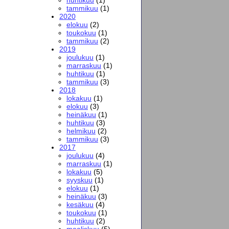
tammikuu
(1)
2020
elokuu
(2)
toukokuu
(1)
tammikuu
(2)
2019
joulukuu
(1)
marraskuu
(1)
huhtikuu
(1)
tammikuu
(3)
2018
lokakuu
(1)
elokuu
(3)
heinäkuu
(1)
huhtikuu
(3)
helmikuu
(2)
tammikuu
(3)
2017
joulukuu
(4)
marraskuu
(1)
lokakuu
(5)
syyskuu
(1)
elokuu
(1)
heinäkuu
(3)
kesäkuu
(4)
toukokuu
(1)
huhtikuu
(2)
maaliskuu
(5)