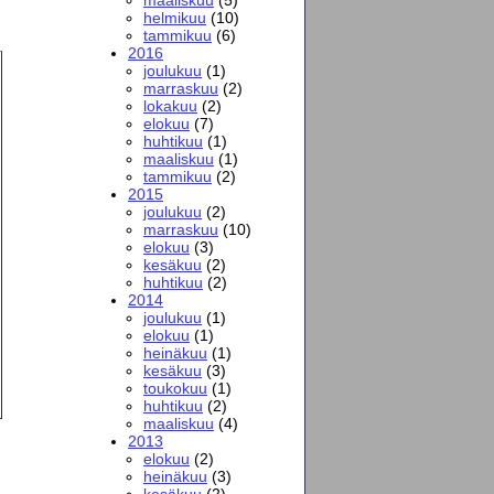
helmikuu
(10)
tammikuu
(6)
2016
joulukuu
(1)
marraskuu
(2)
lokakuu
(2)
elokuu
(7)
huhtikuu
(1)
maaliskuu
(1)
tammikuu
(2)
2015
joulukuu
(2)
marraskuu
(10)
elokuu
(3)
kesäkuu
(2)
huhtikuu
(2)
2014
joulukuu
(1)
elokuu
(1)
heinäkuu
(1)
kesäkuu
(3)
toukokuu
(1)
huhtikuu
(2)
maaliskuu
(4)
2013
elokuu
(2)
heinäkuu
(3)
kesäkuu
(2)