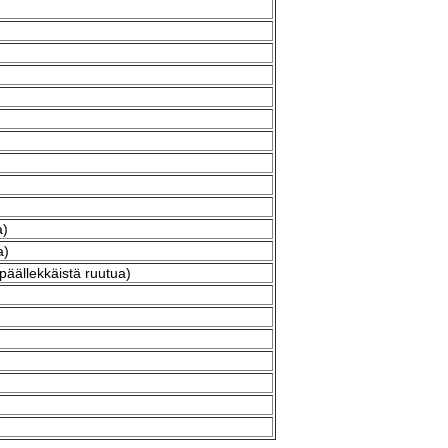
a)
a)
 päällekkäistä ruutua)