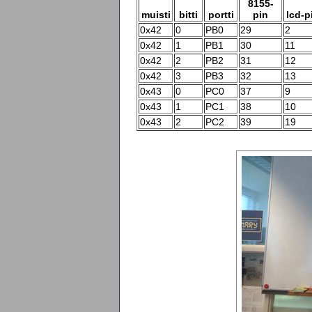
8155-
muisti
bitti
portti
pin
lcd-p
0x42
0
PB0
29
2
0x42
1
PB1
30
11
0x42
2
PB2
31
12
0x42
3
PB3
32
13
0x43
0
PC0
37
9
0x43
1
PC1
38
10
0x43
2
PC2
39
19