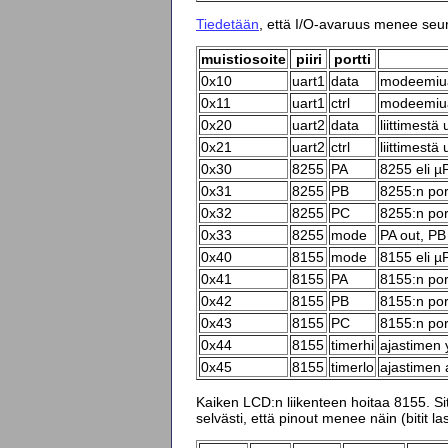
Tiedetään
, että I/O-avaruus menee seur
muistiosoite
piiri
portti
0x10
uart1
data
modeemiuar
0x11
uart1
ctrl
modeemiuar
0x20
uart2
data
liittimestä
0x21
uart2
ctrl
liittimest
0x30
8255
PA
8255 eli µ
0x31
8255
PB
8255:n por
0x32
8255
PC
8255:n por
0x33
8255
mode
PA out, PB
0x40
8155
mode
8155 eli µ
0x41
8155
PA
8155:n por
0x42
8155
PB
8155:n por
0x43
8155
PC
8155:n port
0x44
8155
timerhi
ajastimen 
0x45
8155
timerlo
ajastimen 
Kaiken LCD:n liikenteen hoitaa 8155. Sitt
selvästi, että pinout menee näin (bitit la