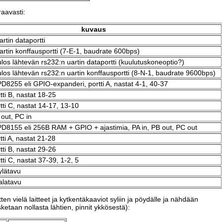
aavasti:
kuvaus
tin dataportti
tin konffausportti (7-E-1, baudrate 600bps)
 ulos lähtevän rs232:n uartin dataportti (kuulutuskoneoptio?)
ä ulos lähtevän rs232:n uartin konffausportti (8-N-1, baudrate 9600bps)
PD8255 eli GPIO-expanderi, portti A, nastat 4-1, 40-37
tti B, nastat 18-25
tti C, nastat 14-17, 13-10
 out, PC in
PD8155 eli 256B RAM + GPIO + ajastimia, PA in, PB out, PC out
tti A, nastat 21-28
tti B, nastat 29-26
ti C, nastat 37-39, 1-2, 5
ylätavu
alatavu
en vielä laitteet ja kytkentäkaaviot syliin ja pöydälle ja nähdään
sketaan nollasta lähtien, pinnit ykkösestä):