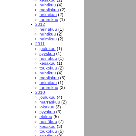
huhtikuu
(4)
maaliskuu
(2)
helmikuu
(2)
tammikuu
(1)
2012
heinäkuu
(1)
huhtikuu
(2)
helmikuu
(2)
2011
joulukuu
(1)
syyskuu
(1)
heinäkuu
(1)
kesäkuu
(1)
toukokuu
(2)
huhtikuu
(4)
maaliskuu
(5)
helmikuu
(1)
tammikuu
(3)
2010
joulukuu
(4)
marraskuu
(2)
lokakuu
(3)
syyskuu
(3)
elokuu
(5)
heinäkuu
(7)
kesäkuu
(3)
toukokuu
(5)
huhtikuu
(2)