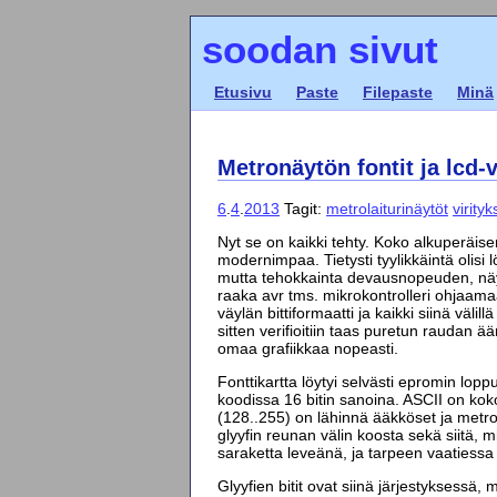
soodan sivut
Etusivu
Paste
Filepaste
Minä
Metronäytön fontit ja lcd-
6
.
4
.
2013
Tagit:
metrolaiturinäytöt
virityk
Nyt se on kaikki tehty. Koko alkuperäisen 
modernimpaa. Tietysti tyylikkäintä olisi
mutta tehokkainta devausnopeuden, näyt
raaka avr tms. mikrokontrolleri ohjaamaa
väylän bittiformaatti ja kaikki siinä väli
sitten verifioitiin taas puretun raudan ä
omaa grafiikkaa nopeasti.
Fonttikartta löytyi selvästi epromin lop
koodissa 16 bitin sanoina. ASCII on kok
(128..255) on lähinnä ääkköset ja met
glyyfin reunan välin koosta sekä siitä, mi
saraketta leveänä, ja tarpeen vaatiessa n
Glyyfien bitit ovat siinä järjestyksessä,