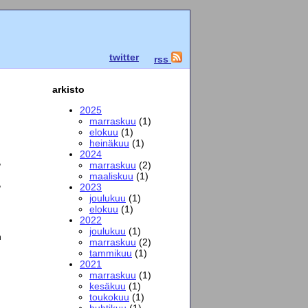
twitter
rss
arkisto
2025
marraskuu
(1)
elokuu
(1)
heinäkuu
(1)
2024
,
marraskuu
(2)
maaliskuu
(1)
,
2023
joulukuu
(1)
elokuu
(1)
2022
joulukuu
(1)
n
marraskuu
(2)
tammikuu
(1)
2021
marraskuu
(1)
kesäkuu
(1)
toukokuu
(1)
huhtikuu
(1)