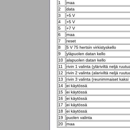
1
maa
2
data
3
+5 V
4
+5 V
5
+7 V
6
maa
7
reset
8
5 V 75 hertsin virkistyskello
9
yläpuolen datan kello
10
alapuolen datan kello
11
rivin 1 valinta (yläriviltä neljä ruutu
12
rivin 2 valinta (alariviltä neljä ruutu
13
rivin 3 valinta (reunimmaiset kaksi
14
ei käytössä
15
ei käytössä
16
ei käytössä
17
ei käytössä
18
ei käytössä
19
puolen valinta
20
maa