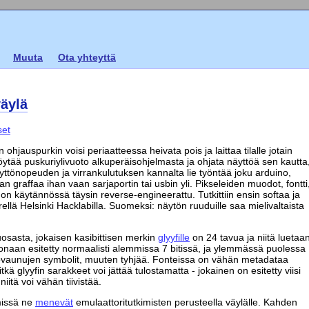
Muuta
Ota yhteyttä
väylä
set
ohjauspurkin voisi periaatteessa heivata pois ja laittaa tilalle jotain
 löytää puskuriylivuoto alkuperäisohjelmasta ja ohjata näyttöä sen kautta
tönopeuden ja virrankulutuksen kannalta lie työntää joku arduino,
n graffaa ihan vaan sarjaportin tai usbin yli. Pikseleiden muodot, fontti
llä on käytännössä täysin reverse-engineerattu. Tutkittiin ensin softaa ja
ärellä Helsinki Hacklabilla. Suomeksi: näytön ruuduille saa mielivaltaista
puosasta, jokaisen kasibittisen merkin
glyyfille
on 24 tavua ja niitä luetaa
onaan esitetty normaalisti alemmissa 7 bitissä, ja ylemmässä puolessa
rovaunujen symbolit, muuten tyhjää. Fonteissa on vähän metadataa
tkä glyyfin sarakkeet voi jättää tulostamatta - jokainen on esitetty viisi
iitä voi vähän tiivistää.
 missä ne
menevät
emulaattoritutkimisten perusteella väylälle. Kahden