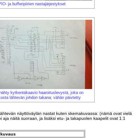
IO- ja bufferipiirien nastajärjestykset
ähty kytkentäkaavio haaroituslevystä, joka on
ikosta lähtevän johdon takana; vähän päivtetty
a lähtevän näyttöväylän nastat kuten skemakuvassa: (nämä ovat vielä
i aja näitä suoraan, ja lisäksi etu- ja takapuolen kaapelit ovat 1:1
kuvaus