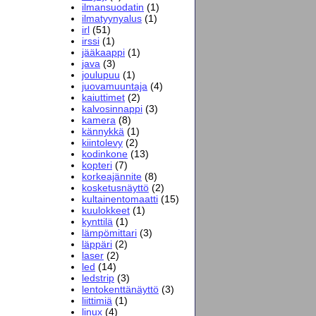
ilmansuodatin
(1)
ilmatyynyalus
(1)
irl
(51)
irssi
(1)
jääkaappi
(1)
java
(3)
joulupuu
(1)
juovamuuntaja
(4)
kaiuttimet
(2)
kalvosinnappi
(3)
kamera
(8)
kännykkä
(1)
kiintolevy
(2)
kodinkone
(13)
kopteri
(7)
korkeajännite
(8)
kosketusnäyttö
(2)
kultainentomaatti
(15)
kuulokkeet
(1)
kynttilä
(1)
lämpömittari
(3)
läppäri
(2)
laser
(2)
led
(14)
ledstrip
(3)
lentokenttänäyttö
(3)
liittimiä
(1)
linux
(4)