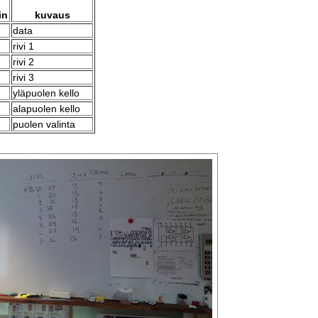
in
kuvaus
data
rivi 1
rivi 2
rivi 3
yläpuolen kello
alapuolen kello
puolen valinta