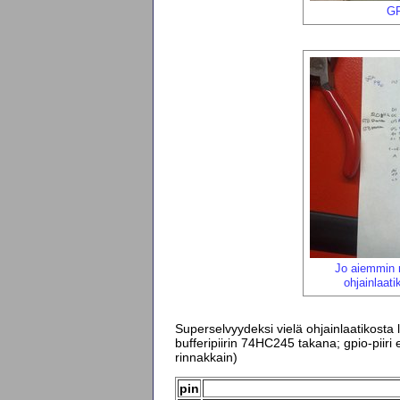
GP
Jo aiemmin n
ohjainlaat
Superselvyydeksi vielä ohjainlaatikost
bufferipiirin 74HC245 takana; gpio-piiri e
rinnakkain)
pin