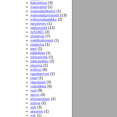
liukuhihna
(3)
magneetti
(1)
maissitärkkelys
(1)
metrolaiturinäytöt
(13)
miljoonalaatikko
(2)
neodyymi
(1)
nikkarointi
(12)
nrf24l01
(2)
ohjelmat
(7)
oskilloskooppi
(1)
t
otatarha
(1)
perl
(1)
piikkilista
(1)
piirtopöytä
(1)
pikkutelkku
(2)
plasma
(1)
python
(6)
raspberrypi
(2)
rigol
(1)
ritariässä
(3)
robotiikka
(6)
rust
(9)
servo
(4)
siivoaminen
(2)
sohva
(2)
ssft
(3)
steariini
(1)
syk
(1)