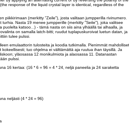
(the response of the liquid crystal layer is identical, regardless of the
 piikkirimaan (merkitty "Zeile"), josta valitaan jumpperilla rivinumero.
t turhia. Nasta 19 menee jumpperille (merkitty "Seite"), joka valitsee
 puolelta katsoo...) - tämä nasta on siis aina ylhäällä tai alhaalla, ja
valinta on samalla latch-bitti; ruudut tuplapuskuroivat luetun datan, ja
ttiin tulee pulssi.
elleen emulaattorin tulosteita ja koodia tutkimalla. Pienimmät mahdollise
t kokeellisesti; tuo ohjelma ei välttämättä aja ruutua ihan täysillä. Ja
puoliskoon; yläosassa 12 monikulmiota ja alaosassa 11. Datanastan
ään pulssi.
una 16 kertaa: (16 * 6 = 96 = 4 * 24, neljä paneelia ja 24 saraketta
na neljästi (4 * 24 = 96)
a