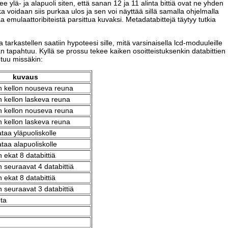
ylä- ja alapuoli siten, että sanan 12 ja 11 alinta bittiä ovat ne yhden
a voidaan siis purkaa ulos ja sen voi näyttää sillä samalla ohjelmalla
aa emulaattoribiteistä parsittua kuvaksi. Metadatabittejä täytyy tutkia
 tarkastellen saatiin hypoteesi sille, mitä varsinaisella lcd-moduuleille
n tapahtuu. Kyllä se prossu tekee kaiken osoitteistuksenkin databittien
htuu missäkin:
kuvaus
n kellon nouseva reuna
n kellon laskeva reuna
n kellon nouseva reuna
n kellon laskeva reuna
taa yläpuoliskolle
taa alapuoliskolle
 ekat 8 databittiä
 seuraavat 4 databittiä
 ekat 8 databittiä
 seuraavat 3 databittiä
nta