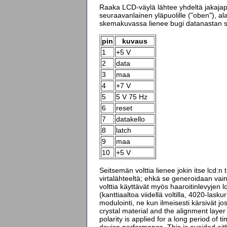
Raaka LCD-väylä lähtee yhdeltä jakajapiir
seuraavanlainen yläpuolille ("oben"), al
skemakuvassa lienee bugi datanastan s
pin
kuvaus
1
+5 V
2
data
3
maa
4
+7 V
5
5 V 75 Hz
6
reset
7
datakello
8
latch
9
maa
10
+5 V
Seitsemän volttia lienee jokin itse lcd:n
virtalähteeltä; ehkä se generoidaan vain j
volttia käyttävät myös haaroitinlevyjen 
(kanttiaaltoa viidellä voltilla, 4020-lasku
modulointi, ne kun ilmeisesti kärsivät jo
crystal material and the alignment layer 
polarity is applied for a long period of t
device performance. This is avoided eith