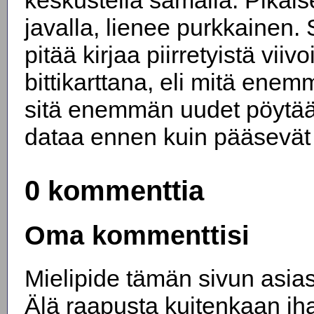
javalla, lienee purkkainen. 
pitää kirjaa piirretyistä viiv
bittikarttana, eli mitä enem
sitä enemmän uudet pöytään
dataa ennen kuin pääsevät 
0 kommenttia
Oma kommenttisi
Mielipide tämän sivun asiast
Älä raapusta kuitenkaan ih