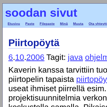
soodan sivut
Etusivu
Paste
Filepaste
Minä
Muuta
Ota yhteytt
Piirtopöytä
6
.
10
.
2006
Tagit:
java
ohjel
Kaverin kanssa tarvittiin tuo
piirtopelin tapaista
piirtopö
useat ihmiset piirrellä esim.
projektisuunnitelmia verkon 
keskustella samalla. Pikais