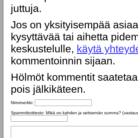
juttuja.
Jos on yksityisempää asiaa
kysyttävää tai aihetta pide
keskustelulle,
käytä yhteyd
kommentoinnin sijaan.
Hölmöt kommentit saateta
pois jälkikäteen.
Nimimerkki:
Spammibottiesto: Mikä on kahden ja seitsemän summa? (vastau